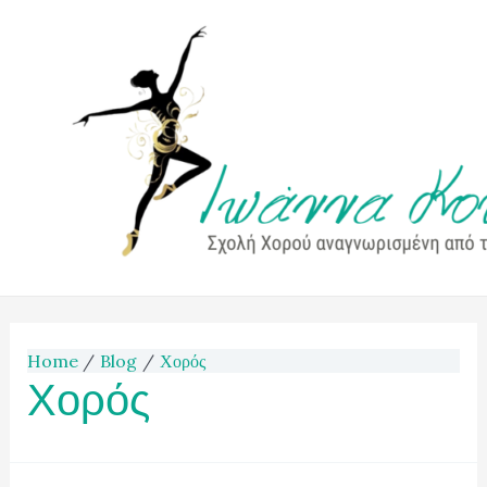
Ioanna Kouna
Home
Blog
Χορός
Χορός